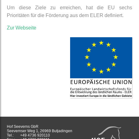
Um diese Ziele zu erreichen, hat die EU sechs
Prioritäten für die Förderung aus dem ELER definiert.
Zur Webseite
Hof Seeverns GbR
Seevernser Weg 1, 26969 Butjadingen
Tel.:
+49 4736 920110