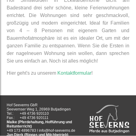
Hof Simswürden in Eckwarderhörne dicht am
Badestrand drei sehr schöne, kleine Ferienwohnungen
errichtet. Die Wohnungen sind sehr geschmackvoll,
großzügig und modern eingerichtet. Ideal für Familien
von 4 – 8 Personen mit eigenem Garten und
Bauernhofatmosphäre ist es ein idealer Ort, um mit der
ganzen Familie zu entspannen. Wenn Sie die Ersten in
der nagelneuen Wohnung sein wollen, dann sprechen
Sie uns einfach an. Noch ist alles möglich!
Hier geht's zu unserem
Kontaktformular
!
Hof Seeverns GbR
Seevernser Weg 1, 26969 Butjadingen
Tel.:
+49 4736 920110
Fax.:
+49 4736 920111
Maike (Pferdehaltung, Hofführung und
Reitunterricht)
+49 173 4896783 l
info@hof-seeverns.de
Jan Dierk (Biogas und Milchbetrieb)