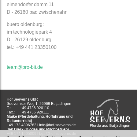
elmendorfer damm 11
D - 26160 bad zwischenahn
buero oldenburg:
im technologiepark 4
D - 26129 oldenburg
tel.: +49 441 23350100
team@pro-bit.de
Hof Seeverns GbR
Seevernser Weg 1, 26969 Butjadingen
Tel.:
+49 4736 920110
Fax.:
+49 4736 920111
Maike (Pferdehaltung, Hofführung und
Reitunterricht)
+49 173 4896783 l
info@hof-seeverns.de
Jan Dierk (Biogas und Milchbetrieb)
+49 174 1505009 l
bga@hof-seeverns.de