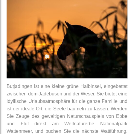
Butjadingen ist eine kleine grüne Halbinsel, eingebettet
zwischen dem Jadebusen und der Weser. Sie bietet eine
idyllische Urlaubsatmosphäre für die ganze Familie und
ist der ideale Ort, die Seele baumeln zu lassen. Werden
Sie Zeuge des gewaltigen Naturschauspiels von Ebbe
und Flut direkt am Weltnaturerbe Nationalpark
Wattenmeer, und buchen Sie die nächste Wattführung.